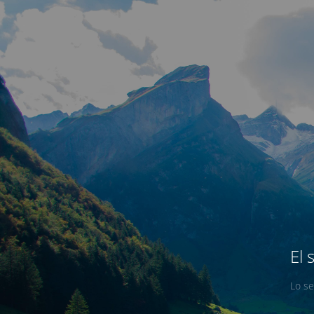
El 
Lo se