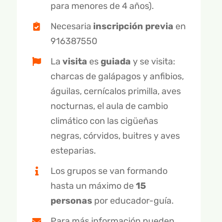
GALERÍA DE VÍDEOS
para menores de 4 años).
Necesaria
inscripción previa
en
916387550
La
visita
es
guiada
y se visita:
charcas de galápagos y anfibios,
águilas, cernícalos primilla, aves
nocturnas, el aula de cambio
climático con las cigüeñas
negras, córvidos, buitres y aves
esteparias.
Los grupos se van formando
hasta un máximo de
15
personas
por educador-guía.
Para más información pueden