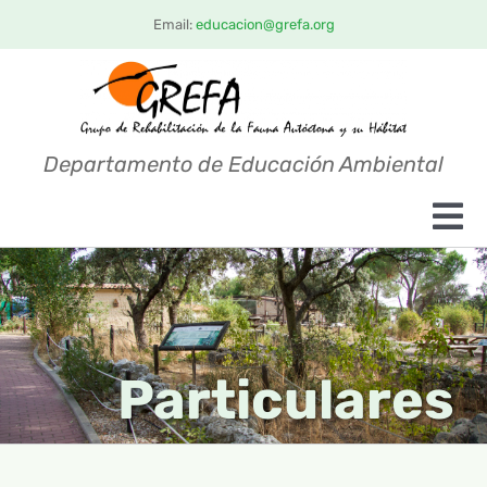
Saltar
Email:
educacion@grefa.org
al
contenido
Departamento de Educación Ambiental
Tog
Nav
INICIO
VISITAS
Particulares
ESCOLARES
ACTIVIDADES
PARTICULARES
PROYECTOS ERASMUS+
PROFESORADO