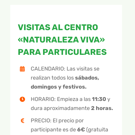
ONLINE
APADRINAMIENTOS
RECURSOS PARA TU CENTRO
RECURSOS
OTROS GRUPOS
CAMPAMENTOS
EDUCACIÓN INFANTIL
CUADERNILLOS DIDÁCTICOS
INFORMACIÓN
VISITAS AL CENTRO
«NATURALEZA VIVA»
FICHAS PREVIAS A LA VISITA
CURSOS
EDUCACIÓN PRIMARIA
TEBEOS
INFORMACIÓN GENERAL
NOTICIAS
PARA PARTICULARES
BUSCAR:
TALLERES
EDUCACIÓN SECUNDARIA
JUEGOS Y MANUALIDADES
RESERVAS Y CONTACTO
EMPRESAS
16 AÑOS Y +
HISTORIAS DE ANIMALES
OBJETIVOS
CALENDARIO: Las visitas se
realizan todos los
sábados,
PRESENTACIÓN – ¿QUÉ ES GREFA?
PARTICIPAMOS
domingos y festivos.
GUÍA INTERACTIVA – ALIADOS DEL CAMPO
HORARIO: Empieza a las
11:30
y
dura aproximadamente
2 horas.
CONTROL DE PLAGAS DE TOPILLO
PRECIO: El precio por
GALERÍA DE FOTOS
participante es de
6€
(gratuita