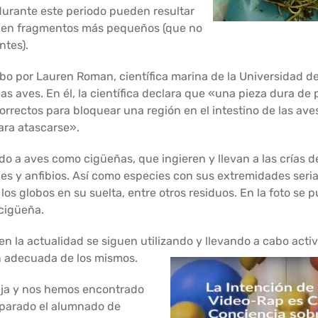
durante este periodo pueden resultar
n en fragmentos más pequeños (que no
ntes).
abo por Lauren Roman, científica marina de la Universidad d
as aves. En él, la científica declara que «una pieza dura de p
rectos para bloquear una región en el intestino de las ave
ara atascarse».
a aves como cigüeñas, que ingieren y llevan a las crías d
ces y anfibios. Así como especies con sus extremidades ser
s globos en su suelta, entre otros residuos. En la foto se 
cigüeña.
en la actualidad se siguen utilizando y llevando a cabo acti
n adecuada de los mismos.
aja y nos hemos encontrado
eparado el alumnado de