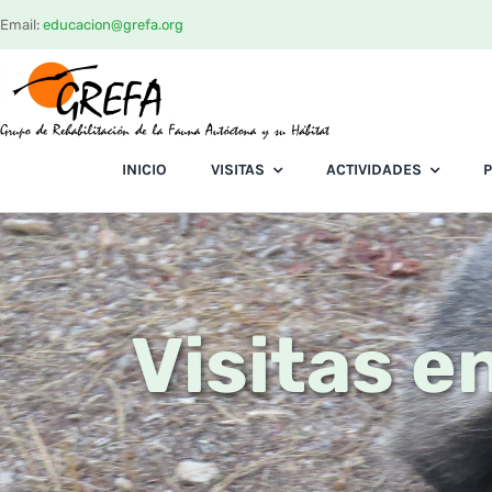
Saltar
Email:
educacion@grefa.org
al
contenido
INICIO
VISITAS
ACTIVIDADES
Visitas e