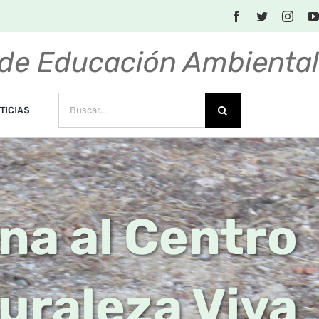
de Educación Ambienta
BUSCAR:
TICIAS
na al Centro
uraleza Viva