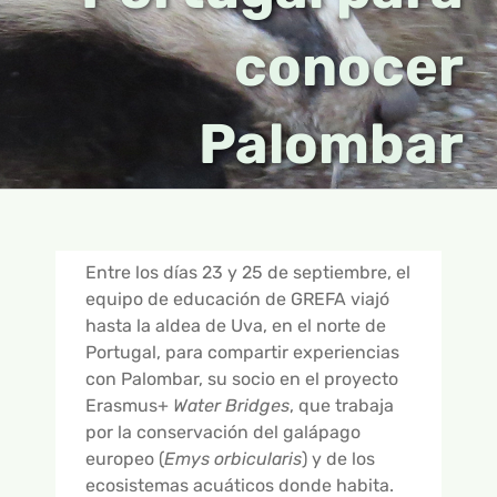
ONLINE
APADRINAMIENTOS
RECURSOS PARA TU CENTRO
RECURSOS
conocer
OTROS GRUPOS
CAMPAMENTOS
EDUCACIÓN INFANTIL
CUADERNILLOS DIDÁCTICOS
INFORMACIÓN
Palombar
FICHAS PREVIAS A LA VISITA
CURSOS
EDUCACIÓN PRIMARIA
TEBEOS
INFORMACIÓN GENERAL
NOTICIAS
BUSCAR:
TALLERES
EDUCACIÓN SECUNDARIA
JUEGOS Y MANUALIDADES
RESERVAS Y CONTACTO
EMPRESAS
16 AÑOS Y +
HISTORIAS DE ANIMALES
OBJETIVOS
Entre los días 23 y 25 de septiembre, el
PRESENTACIÓN – ¿QUÉ ES GREFA?
PARTICIPAMOS
equipo de educación de GREFA viajó
hasta la aldea de Uva, en el norte de
GUÍA INTERACTIVA – ALIADOS DEL CAMPO
Portugal, para compartir experiencias
con Palombar, su socio en el proyecto
CONTROL DE PLAGAS DE TOPILLO
Erasmus+
Water Bridges
, que trabaja
por la conservación del galápago
GALERÍA DE FOTOS
europeo (
Emys orbicularis
) y de los
ecosistemas acuáticos donde habita.