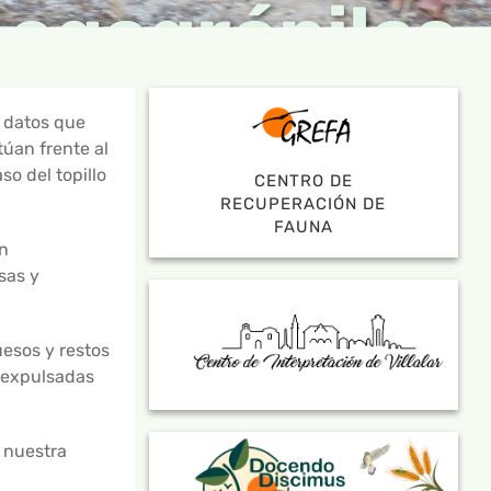
egagrópilas
 datos que
úan frente al
o del topillo
CENTRO DE
RECUPERACIÓN DE
FAUNA
n
sas y
esos y restos
n expulsadas
e nuestra