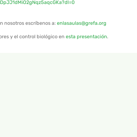
BwDpJJ1dMiO2gNqz5aqcGKa?dl=0
con nosotros escríbenos a:
enlasaulas@grefa.org
res y el control biológico en
esta presentación
.