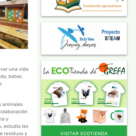
evar una vida
do, beber,
e
os animales
colaboración
na y
, estudia las
e residuos y
VISITAR ECOTIENDA