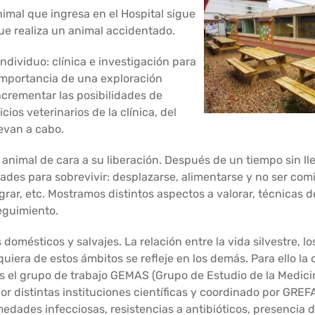
nimal que ingresa en el Hospital sigue
ue realiza un animal accidentado.
ndividuo: clínica e investigación para
 importancia de una exploración
ncrementar las posibilidades de
ios veterinarios de la clínica, del
levan a cabo.
 animal de cara a su liberación. Después de un tiempo sin ll
des para sobrevivir: desplazarse, alimentarse y no ser comi
igrar, etc. Mostramos distintos aspectos a valorar, técnicas d
seguimiento.
omésticos y salvajes. La relación entre la vida silvestre, l
iera de estos ámbitos se refleje en los demás. Para ello la 
s el grupo de trabajo GEMAS (Grupo de Estudio de la Medici
r distintas instituciones científicas y coordinado por GREFA
edades infecciosas, resistencias a antibióticos, presencia d