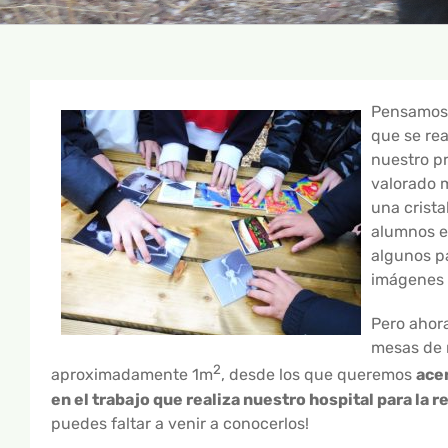
Pensamos q
que se rea
nuestro pr
valorado m
una crista
alumnos e
algunos pa
imágenes 
Pero ahor
mesas de 
2
aproximadamente 1m
, desde los que queremos
acer
en el trabajo que realiza nuestro hospital para la r
puedes faltar a venir a conocerlos!