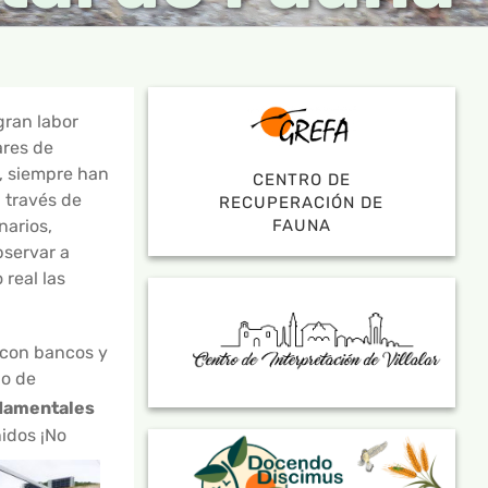
gran labor
ares de
, siempre han
CENTRO DE
 través de
RECUPERACIÓN DE
FAUNA
narios,
bservar a
real las
 con bancos y
o de
ndamentales
idos ¡No