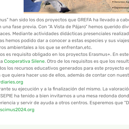
cimus” han sido los dos proyectos que GREFA ha llevado a cab
una fase previa. Con “A Vista de Pájaro” hemos querido divu
aces. Mediante actividades didácticas presenciales realiza
as hemos podido dar a conocer a estas especies y sus viajes
ros ambientales a los que se enfrentan,etc.
ios es requisito obligado en los proyectos Erasmus+. En este
na
Cooperativa Silene
. Otro de los requisitos es que los resu
todos los recursos educativos generados para este proyecto e
a que quiera hacer uso de ellos, además de contar con nuest
diaries.org
ante su ejecución y a la finalización del mismo. La valoraci
El SEPIE ha tenido a bien invitarnos a una mesa redonda don
eriencia y servir de ayuda a otros centros. Esperemos que 
scimus2024.org