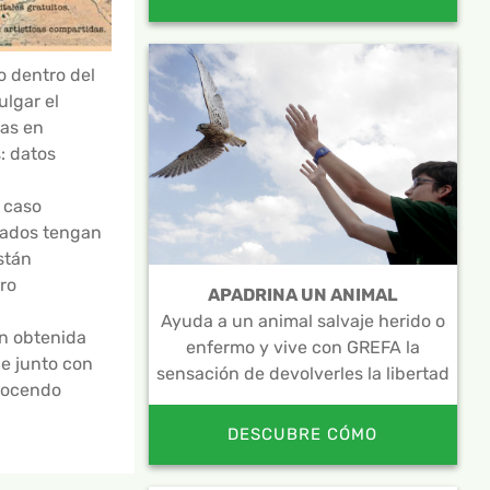
o dentro del
lgar el
das en
: datos
 caso
ltados tengan
stán
ro
APADRINA UN ANIMAL
Ayuda a un animal salvaje herido o
ón obtenida
enfermo y vive con GREFA la
de junto con
sensación de devolverles la libertad
“Docendo
DESCUBRE CÓMO