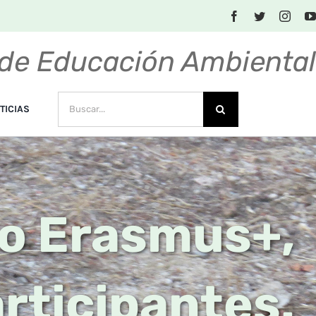
de Educación Ambienta
BUSCAR:
TICIAS
o Erasmus+,
rticipantes.