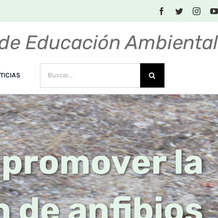
de Educación Ambienta
BUSCAR:
TICIAS
 promover la
 de anfibios