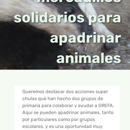
ONLINE
APADRINAMIENTOS
RECURSOS PARA TU CENTRO
RECURSOS
solidarios para
OTROS GRUPOS
CAMPAMENTOS
EDUCACIÓN INFANTIL
CUADERNILLOS DIDÁCTICOS
INFORMACIÓN
apadrinar
FICHAS PREVIAS A LA VISITA
CURSOS
EDUCACIÓN PRIMARIA
TEBEOS
INFORMACIÓN GENERAL
NOTICIAS
BUSCAR:
TALLERES
EDUCACIÓN SECUNDARIA
JUEGOS Y MANUALIDADES
RESERVAS Y CONTACTO
animales
EMPRESAS
16 AÑOS Y +
HISTORIAS DE ANIMALES
OBJETIVOS
PRESENTACIÓN – ¿QUÉ ES GREFA?
PARTICIPAMOS
GUÍA INTERACTIVA – ALIADOS DEL CAMPO
Queremos destacar dos acciones super
chulas que han hecho dos grupos de
CONTROL DE PLAGAS DE TOPILLO
primaria para colaborar y ayudar a GREFA.
Aquí se pueden apadrinar animales, tanto
GALERÍA DE FOTOS
por particulares como por grupos
escolares, y es una oportunidad muy