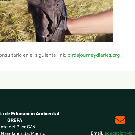
sultarlo en el siguiente link:
birdsjourneydiaries.org
o de Educación Ambiental
GREFA
nte del Pilar S/N
Email:
educacion@gr
 Majadahonda, Madrid