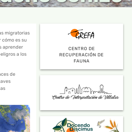
as migratorias
r cómo es su
os aprender
CENTRO DE
eligros a los
RECUPERACIÓN DE
FAUNA
aces de
 aves
las