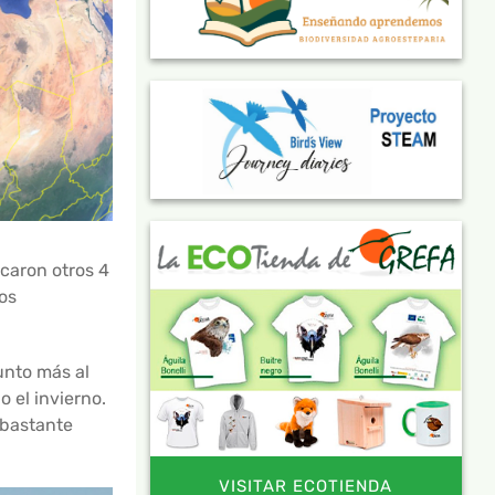
caron otros 4
os
unto más al
 el invierno.
 bastante
VISITAR ECOTIENDA