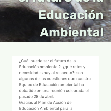
ONLINE
APADRINAMIENTOS
RECURSOS PARA TU CENTRO
RECURSOS
Educación
OTROS GRUPOS
CAMPAMENTOS
EDUCACIÓN INFANTIL
CUADERNILLOS DIDÁCTICOS
INFORMACIÓN
Ambiental
FICHAS PREVIAS A LA VISITA
CURSOS
EDUCACIÓN PRIMARIA
TEBEOS
INFORMACIÓN GENERAL
NOTICIAS
BUSCAR:
TALLERES
EDUCACIÓN SECUNDARIA
JUEGOS Y MANUALIDADES
RESERVAS Y CONTACTO
EMPRESAS
16 AÑOS Y +
HISTORIAS DE ANIMALES
OBJETIVOS
¿Cuál puede ser el futuro de la
PRESENTACIÓN – ¿QUÉ ES GREFA?
PARTICIPAMOS
Educación ambiental?, ¿qué retos y
necesidades hay al respecto?; son
GUÍA INTERACTIVA – ALIADOS DEL CAMPO
algunas de las cuestiones que nuestro
Equipo de Educación ambiental ha
CONTROL DE PLAGAS DE TOPILLO
debatido en una reunión celebrada el
pasado 28 de abril.
GALERÍA DE FOTOS
Gracias al Plan de Acción de
Educación Ambiental para la