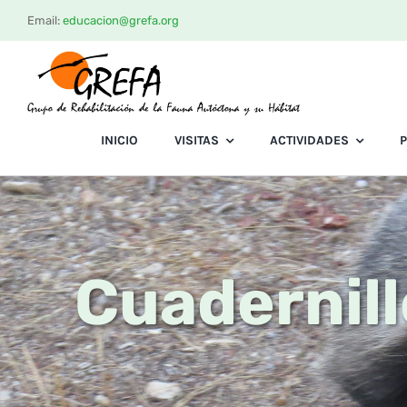
Saltar
Email:
educacion@grefa.org
al
contenido
INICIO
VISITAS
ACTIVIDADES
Cuadernill