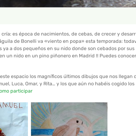
cría: es época de nacimientos, de cebas, de crecer y desar
águila de Bonelli va «viento en popa» esta temporada: todav
ya a dos pequeños en su nido donde son cebados por sus p
á en un nido en un pino piñonero en Madrid !! Puedes conocer
te espacio los magníficos últimos dibujos que nos llegan d
el, Luca, Omar, y Rita… y los que aún no habéis cogido los 
omo participar