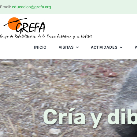
Saltar
Email:
educacion@grefa.org
al
contenido
INICIO
VISITAS
ACTIVIDADES
Cría y di