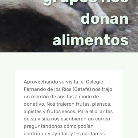
ONLINE
APADRINAMIENTOS
RECURSOS PARA TU CENTRO
RECURSOS
donan
OTROS GRUPOS
CAMPAMENTOS
EDUCACIÓN INFANTIL
CUADERNILLOS DIDÁCTICOS
INFORMACIÓN
alimentos
FICHAS PREVIAS A LA VISITA
CURSOS
EDUCACIÓN PRIMARIA
TEBEOS
INFORMACIÓN GENERAL
NOTICIAS
BUSCAR:
TALLERES
EDUCACIÓN SECUNDARIA
JUEGOS Y MANUALIDADES
RESERVAS Y CONTACTO
EMPRESAS
16 AÑOS Y +
HISTORIAS DE ANIMALES
OBJETIVOS
Aprovechando su visita, el Colegio
PRESENTACIÓN – ¿QUÉ ES GREFA?
PARTICIPAMOS
Fernando de los Ríos (Getafe) nos trajo
GUÍA INTERACTIVA – ALIADOS DEL CAMPO
un montón de cositas a modo de
donativo. Nos trajeron frutas, piensos,
CONTROL DE PLAGAS DE TOPILLO
alpistes y frutos secos. Para ello, antes
de su visita nos escribieron un correo
GALERÍA DE FOTOS
preguntándonos cómo podían
contribuir y ayudar, y les contamos